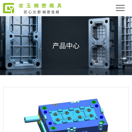
攻玉精密模具
匠 心 注 塑· 精 密 造 模