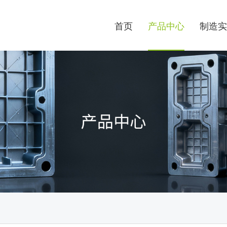
首页
产品中心
制造实