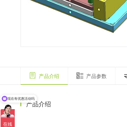
产品介绍
产品参数
现在有优惠活动吗
产品介绍
可以介绍下你们的产品么