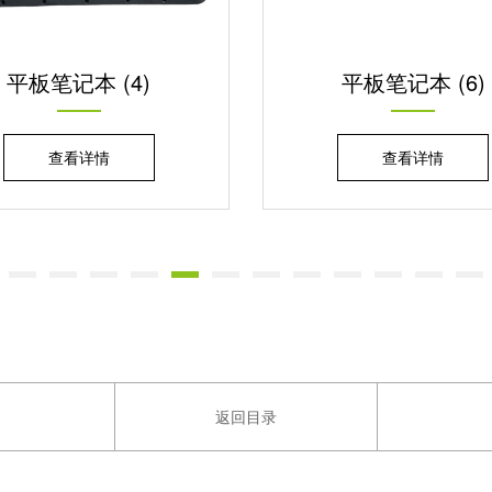
平板笔记本 (4)
平板笔记本 (6)
查看详情
查看详情
返回目录