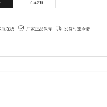
价
在线客服
客服在线
厂家正品保障
发货时速承诺