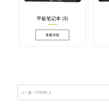
平板笔记本 (5)
查看详情
上一篇：
TX3398_4