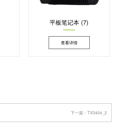
平板笔记本 (7)
查看详情
下一篇：
TX3404_2